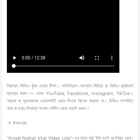
নিরাপদে ভিডিও খুঁজে দেখার টিপস। অফিসিয়াল সোশ্যাল মিডিয়া বা ভিডিও প্ল্যাটফর্ম
ব্যবহার করুন — যেমন YouTube, Facebook, Instagram, TikTok।
অচেনা বা সন্দেহজনক ওয়েবসাইট থেকে লিংকে ক্লিক করবেন না। ভিডিও সম্পর্কিত
খবর বা তথ্য বিশ্বস্ত সংবাদ পোর্টাল থেকে যাচাই করুন।
📌 উপসংহার
“Angel Nujhat Viral Video Link”-এর মতো সার্চ টার্ম যতই জনপ্রিয় হোক,