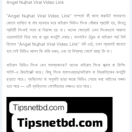
Angel Nujhat Viral Video Link
“Angel Nujhat Viral Video Link” সম্পর্কে কী জানা জরুরি? সাধারণত
কোনো ব্যক্তি বা নাম ব্যবহার করে ভাইরাল ভিডিও লিংক খোঁজার প্রচেষ্টা হয়, কিন্তু
প্রতিটি লিংকই সত্য বা নিরাপদ হয় না। অনেক ক্ষেত্রেই এমন লিংকগুলো অজানা
ওয়েবসাইটে নিয়ে যায় বা ভুয়া কনটেন্ট দেখায়। অনলাইন ট্রেন্ড বা ভাইরাল সার্চ টার্ম
হিসেবে “Angel Nujhat Viral Video Link” যদি ওঠে, তখন প্রথমেই জানতে
হবে সেই ভিডিও আসল কি নাকি গুজব, এবং তা বিশ্বস্ত সোর্সে আছে কি না।
ভাইরাল ভিডিও লিংক কেন সমস্যাজনক? অনেক ভাইরাল লিংক স্ক্যাম বা ফিশিং
সাইট-এ রিডাইরেক্ট করে। কিছু লিংক ম্যালওয়্যার/ভাইরাস বা বিভ্রান্তিকর কনটেন্ট
ছড়াতে পারে। ব্যক্তিগত বা অনুমতি ছাড়া কারো ভিডিও শেয়ার করা আইনের লঙ্ঘন
হতে পারে — এটি ব্যক্তিগত গোপনীয়তার লঙ্ঘনও হতে পারে।